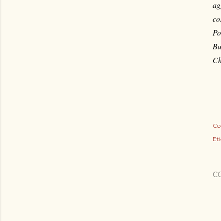
ag
co
Po
Bu
Ch
Co
Eti
C