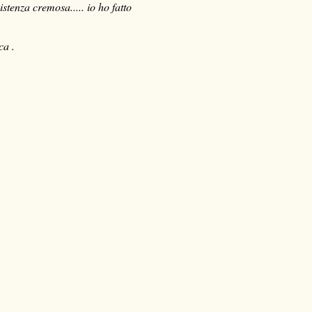
stenza cremosa..... io ho fatto
cca .