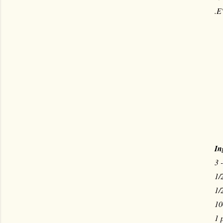
.E
In
3 
1/
1/
10
1 