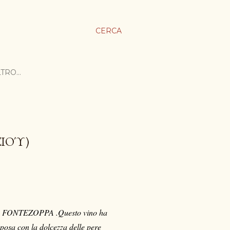
CERCA
LTRO…
ΣΙOΎ)
ina FONTEZOPPA .Questo vino ha
sposa con la dolcezza delle pere