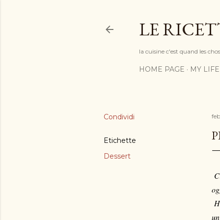
LE RICET
la cuisine c'est quand les cho
HOME PAGE
MY LIFE
Condividi
feb
P
Etichette
Dessert
Ci
og
H
un