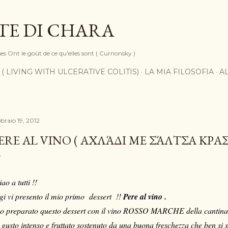
Passa ai contenuti principali
TE DI CHARA
ses Ont le goût de ce qu'elles sont ( Curnonsky )
 ( LIVING WITH ULCERATIVE COLITIS)
LA MIA FILOSOFIA
A
braio 19, 2012
ERE AL VINO ( ΑΧΛΆΔΙ ΜΕ ΣΆΛΤΣΑ ΚΡΑ
ao a tutti !!
gi vi presento il mio primo dessert !!
Pere al vino .
o preparato questo dessert con il vino ROSSO MARCHE della cant
 gusto intenso e fruttato sostenuto da una buona freschezza che ben si 