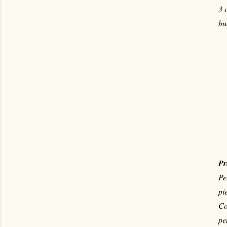
3 
bu
Pr
Pe
pi
Co
pe