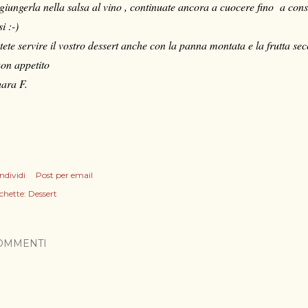
giungerla nella salsa al vino , continuate ancora a cuocere fino a consi
si :-)
tete servire il vostro dessert anche con la panna montata e la frutta se
on appetito
ara F.
ndividi
Post per email
chette:
Dessert
OMMENTI