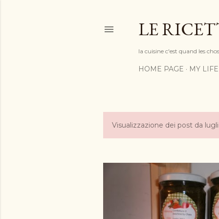
LE RICET
la cuisine c'est quand les cho
HOME PAGE
MY LIFE
Visualizzazione dei post da lugl
P
o
s
t