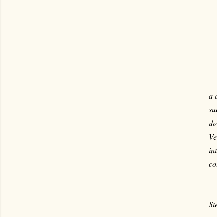
a 
su
do
Ve
in
co
St