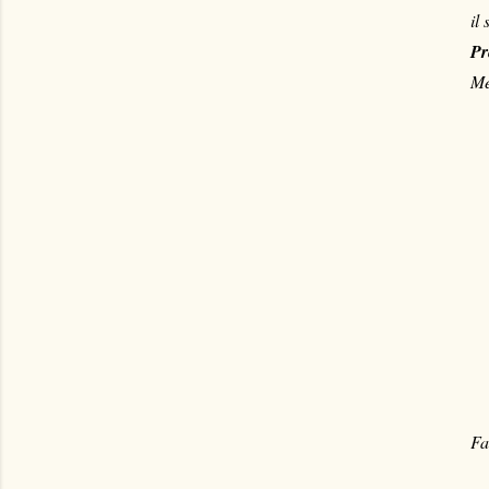
il
Pr
Me
Fa