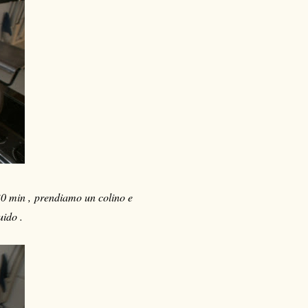
30 min , prendiamo un colino e
quido
.