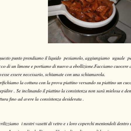
questo punto prendiamo il liquido pesiamolo, aggiungiamo uguale pes
cco di un limone e portiamo di nuovo a ebollizione.Facciamo cuocere a
vesse essere necessario, schiumate con una schiumarola.
rifichiamo la cottura con la prova piattino versando su piattino un cuc
tepidire . Se inclinando il piattino la consistenza non sarà mielosa e
ttura fino ad avere la consistenza desiderata .
erilizziamo i nostri vasetti di vetro e ι loro coperchi mentendoli dent