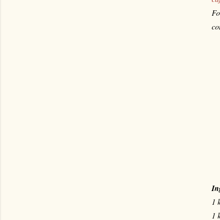
Fo
co
In
1 
1 