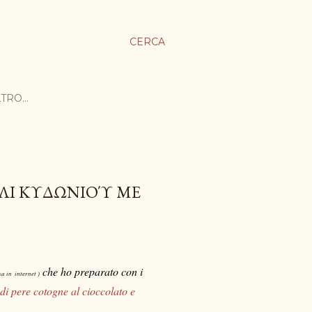
CERCA
LTRO…
ΈΛΙ ΚΥΔΩΝΙΟΎ ΜΕ
che ho preparato con i
sa in
internet )
 di pere cotogne al cioccolato e