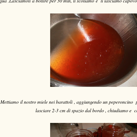
qua .Lasciamoli a bollire per 30 min, li scoliamo e li lasciamo capovol
Mettiamo il nostro miele nei barattoli , aggiungendo un peperoncino p
lasciare 2-3 cm di spazio dal bordo , chiudiamo e 