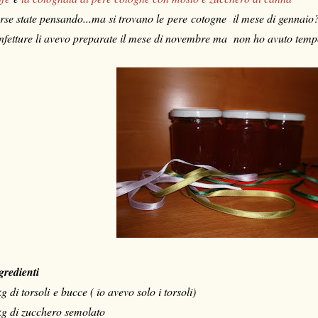
rse state pensando...ma si trovano le pere cotogne il mese di gennaio
nfetture li avevo preparate il mese di novembre ma non ho avuto tempo
gredienti
kg di torsoli e bucce ( io avevo solo i torsoli)
kg di zucchero semolato