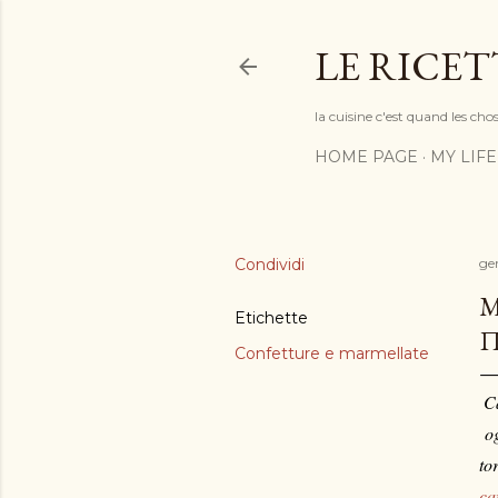
LE RICET
la cuisine c'est quand les cho
HOME PAGE
MY LIFE
Condividi
ge
M
Etichette
Π
Confetture e marmellate
C
og
to
ca