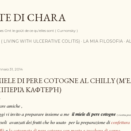
Passa ai contenuti principali
TE DI CHARA
ses Ont le goût de ce qu'elles sont ( Curnonsky )
 ( LIVING WITH ULCERATIVE COLITIS)
LA MIA FILOSOFIA
A
nnaio 31, 2014
IELE DI PERE COTOGNE AL CHILLY (Μ
ΙΠΕΡΙΆ ΚΑΦΤΕΡΉ)
are amiche ,
gi vi invito a preparare insieme a me
il miele di pere cotogne
( ricetta pre
rsoli avanzati dei frutti che ho usato per la preparazione di
confettura
ffè
e
la cotognata di pere cotogne con mosto e zucchero di canna